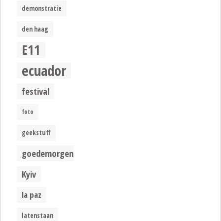
demonstratie
den haag
E11
ecuador
festival
foto
geekstuff
goedemorgen
Kyiv
la paz
latenstaan