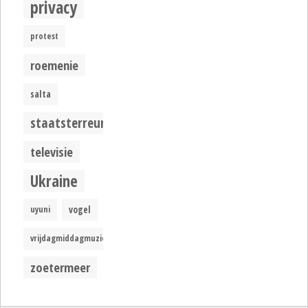
privacy
protest
roemenie
salta
staatsterreur
televisie
Ukraine
uyuni
vogel
vrijdagmiddagmuziek
zoetermeer