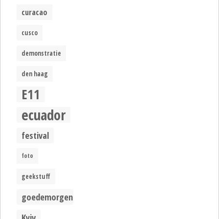
curacao
cusco
demonstratie
den haag
E11
ecuador
festival
foto
geekstuff
goedemorgen
Kyiv