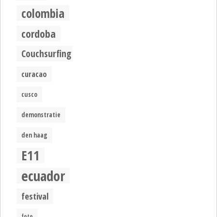
colombia
cordoba
Couchsurfing
curacao
cusco
demonstratie
den haag
E11
ecuador
festival
foto