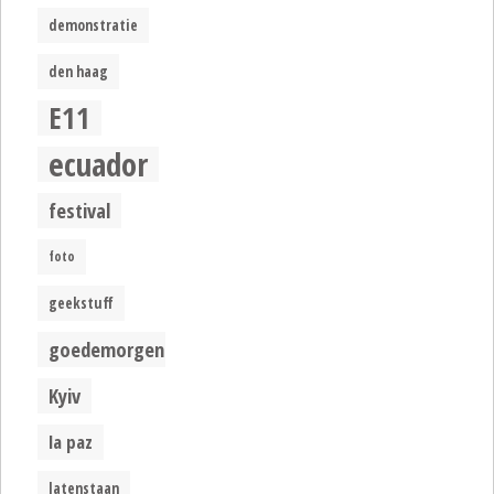
demonstratie
den haag
E11
ecuador
festival
foto
geekstuff
goedemorgen
Kyiv
la paz
latenstaan