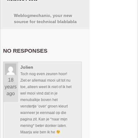
Weblogmechanic, your new
source for technical blablabla
NO RESPONSES
Jolien
Toch nog even zeuren hoor!
18
Ziet er allemaal mooi uit tot nu
years
toe, alleen weet ik niet of ik het
ago
wel mooi vind dat in je
menubalkje boven het
venstertje ‘over’ groen kleurt
wanneer je eenmaal op die
pagina zit. Kan je *naar mijn
mening* beter donker laten.
Maarja wie ben ik he