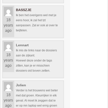
BASSZJE
Ik ben het overigens wel met je
18
eens hoor, ik zal het tzt
years
aanpassen. Zat er ook al over te
ago
twijfelen.
Lennart
Ik mis de links naar de dossiers
18
aan de zijkant.
years
Hoewel deze onder de tags
ago
zitten, kan je er misschien
dossiers oid boven zetten.
Jolien
Verder is het trouwens wel beter
18
met dat groen. Kleurrijker in elk
years
geval. Al moet ik zeggen dat ie
ago
er op mn laptop wel errrg groen