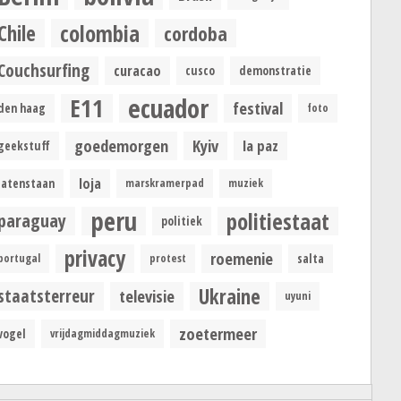
colombia
Chile
cordoba
Couchsurfing
curacao
cusco
demonstratie
ecuador
E11
festival
den haag
foto
goedemorgen
Kyiv
la paz
geekstuff
loja
latenstaan
marskramerpad
muziek
peru
politiestaat
paraguay
politiek
privacy
roemenie
portugal
protest
salta
Ukraine
staatsterreur
televisie
uyuni
zoetermeer
vogel
vrijdagmiddagmuziek