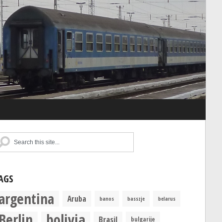
AGS
argentina
Aruba
banos
basszje
belarus
Berlin
bolivia
Brasil
bulgarije