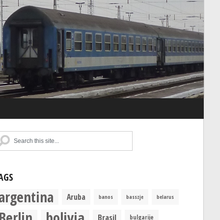
AGS
argentina
Aruba
banos
basszje
belarus
Berlin
bolivia
Brasil
bulgarije