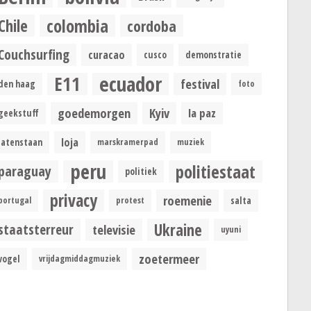
colombia
Chile
cordoba
Couchsurfing
curacao
cusco
demonstratie
ecuador
E11
festival
den haag
foto
goedemorgen
Kyiv
la paz
geekstuff
loja
latenstaan
marskramerpad
muziek
peru
politiestaat
paraguay
politiek
privacy
roemenie
portugal
protest
salta
Ukraine
staatsterreur
televisie
uyuni
zoetermeer
vogel
vrijdagmiddagmuziek