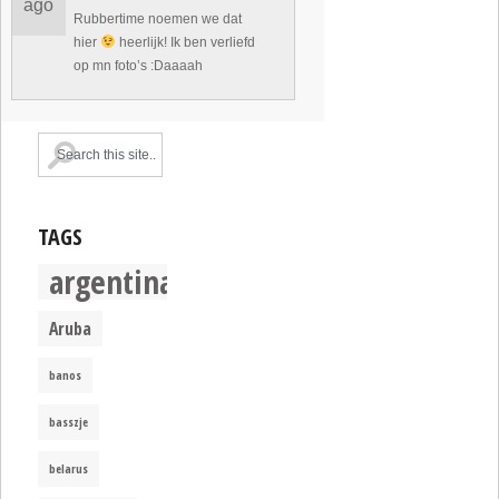
ago
Rubbertime noemen we dat
hier
heerlijk! Ik ben verliefd
op mn foto’s :Daaaah
TAGS
argentina
Aruba
banos
basszje
belarus