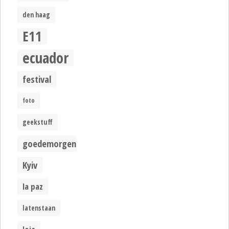
den haag
E11
ecuador
festival
foto
geekstuff
goedemorgen
Kyiv
la paz
latenstaan