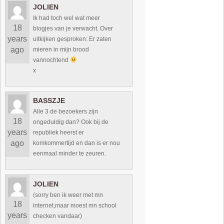
JOLIEN
Ik had toch wel wat meer
18
blogjes van je verwacht. Over
years
uitkijken gesproken: Er zaten
ago
mieren in mijn brood
vannochtend
x
BASSZJE
Alle 3 de bezoekers zijn
18
ongeduldig dan? Ook bij de
years
republiek heerst er
ago
komkommertijd en dan is er nou
eenmaal minder te zeuren.
JOLIEN
(sorry ben ik weer met mn
18
internet,maar moest mn school
years
checken vandaar)