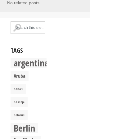
No related posts.
TAGS
argentina
Aruba
banos
basszje
belarus
Berlin