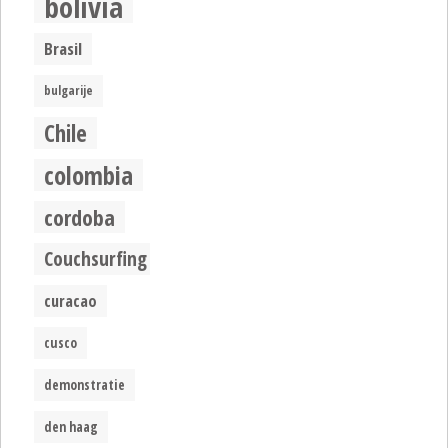
bolivia
Brasil
bulgarije
Chile
colombia
cordoba
Couchsurfing
curacao
cusco
demonstratie
den haag