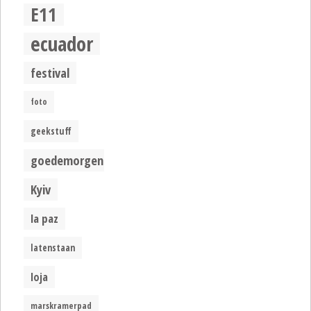
E11
ecuador
festival
foto
geekstuff
goedemorgen
Kyiv
la paz
latenstaan
loja
marskramerpad