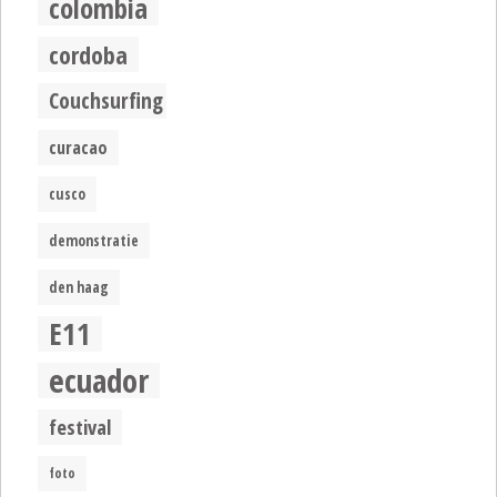
colombia
cordoba
Couchsurfing
curacao
cusco
demonstratie
den haag
E11
ecuador
festival
foto