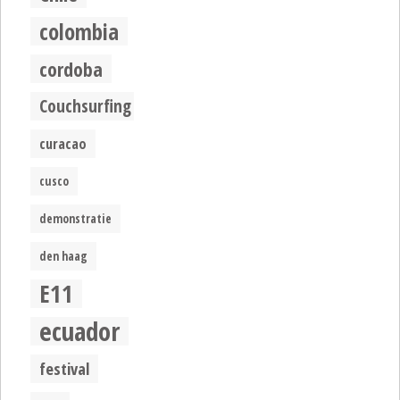
colombia
cordoba
Couchsurfing
curacao
cusco
demonstratie
den haag
E11
ecuador
festival