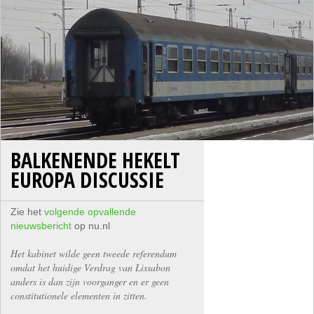
BALKENENDE HEKELT
EUROPA DISCUSSIE
Zie het
volgende opvallende
nieuwsbericht
op nu.nl
Het kabinet wilde geen tweede referendum
omdat het huidige Verdrag van Lissabon
anders is dan zijn voorganger en er geen
constitutionele elementen in zitten.