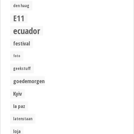
den haag
E11
ecuador
festival
foto
geekstuff
goedemorgen
Kyiv
la paz
latenstaan
loja