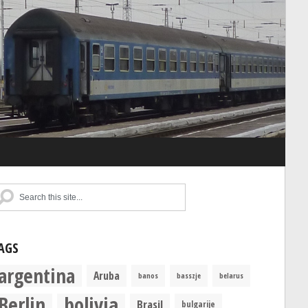
AGS
argentina
Aruba
banos
basszje
belarus
Berlin
bolivia
Brasil
bulgarije