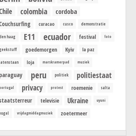
colombia
Chile
cordoba
Couchsurfing
curacao
cusco
demonstratie
ecuador
E11
festival
den haag
foto
goedemorgen
Kyiv
la paz
geekstuff
loja
latenstaan
marskramerpad
muziek
peru
politiestaat
paraguay
politiek
privacy
roemenie
portugal
protest
salta
Ukraine
staatsterreur
televisie
uyuni
zoetermeer
vogel
vrijdagmiddagmuziek