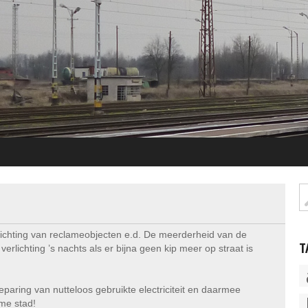
ichting van reclameobjecten e.d. De meerderheid van de
T
rlichting ’s nachts als er bijna geen kip meer op straat is
 beparing van nutteloos gebruikte electriciteit en daarmee
me stad!