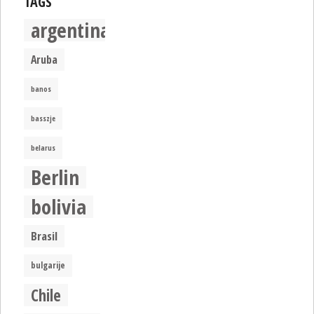
TAGS
argentina
Aruba
banos
basszje
belarus
Berlin
bolivia
Brasil
bulgarije
Chile