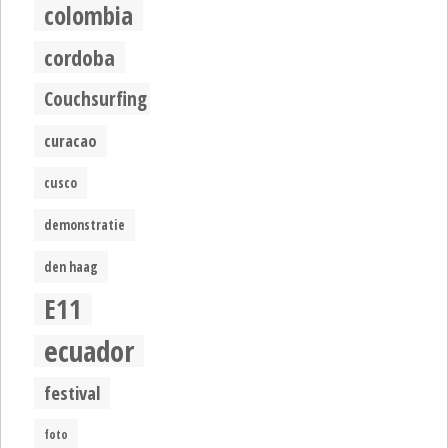
colombia
cordoba
Couchsurfing
curacao
cusco
demonstratie
den haag
E11
ecuador
festival
foto