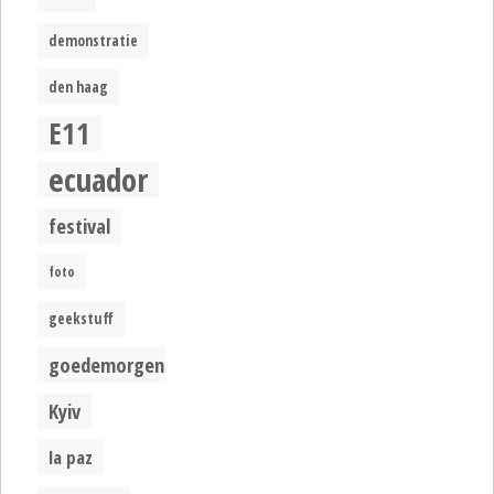
demonstratie
den haag
E11
ecuador
festival
foto
geekstuff
goedemorgen
Kyiv
la paz