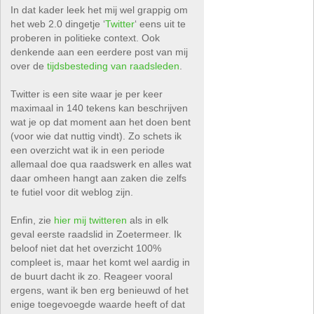
In dat kader leek het mij wel grappig om
het web 2.0 dingetje ‘
Twitter
‘ eens uit te
proberen in politieke context. Ook
denkende aan een eerdere post van mij
over de
tijdsbesteding van raadsleden
.
Twitter is een site waar je per keer
maximaal in 140 tekens kan beschrijven
wat je op dat moment aan het doen bent
(voor wie dat nuttig vindt). Zo schets ik
een overzicht wat ik in een periode
allemaal doe qua raadswerk en alles wat
daar omheen hangt aan zaken die zelfs
te futiel voor dit weblog zijn.
Enfin, zie
hier mij twitteren
als in elk
geval eerste raadslid in Zoetermeer. Ik
beloof niet dat het overzicht 100%
compleet is, maar het komt wel aardig in
de buurt dacht ik zo. Reageer vooral
ergens, want ik ben erg benieuwd of het
enige toegevoegde waarde heeft of dat