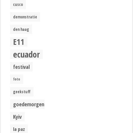
cusco
demonstratie
den haag
E11
ecuador
festival
foto
geekstuff
goedemorgen
Kyiv
la paz