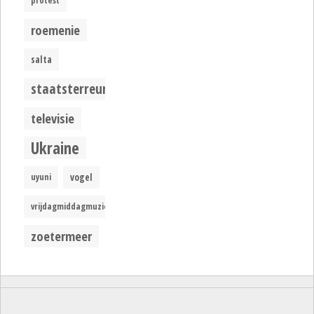
protest
roemenie
salta
staatsterreur
televisie
Ukraine
uyuni
vogel
vrijdagmiddagmuziek
zoetermeer