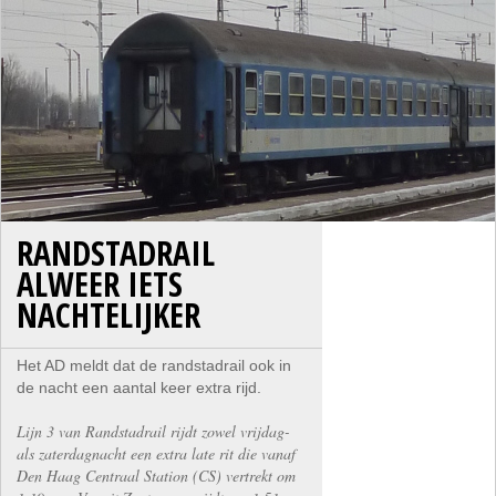
RANDSTADRAIL
ALWEER IETS
NACHTELIJKER
Het AD meldt dat de randstadrail ook in
de nacht een aantal keer extra rijd.
Lijn 3 van Randstadrail rijdt zowel vrijdag-
als zaterdagnacht een extra late rit die vanaf
Den Haag Centraal Station (CS) vertrekt om