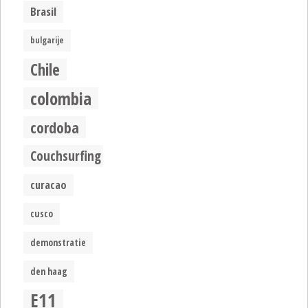
Brasil
bulgarije
Chile
colombia
cordoba
Couchsurfing
curacao
cusco
demonstratie
den haag
E11