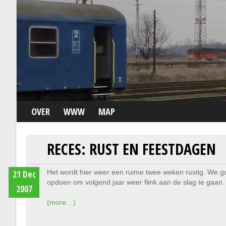
OVER
WWW
MAP
RECES: RUST EN FEESTDAGEN
21 Dec
Het wordt hier weer een ruime twee weken rustig. We ga
opdoen om volgend jaar weer flink aan de slag te gaan.
2007
(more…)