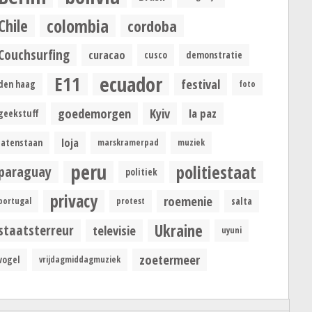
colombia
Chile
cordoba
Couchsurfing
curacao
cusco
demonstratie
ecuador
E11
festival
den haag
foto
goedemorgen
Kyiv
la paz
geekstuff
loja
latenstaan
marskramerpad
muziek
peru
politiestaat
paraguay
politiek
privacy
roemenie
portugal
protest
salta
Ukraine
staatsterreur
televisie
uyuni
zoetermeer
vogel
vrijdagmiddagmuziek