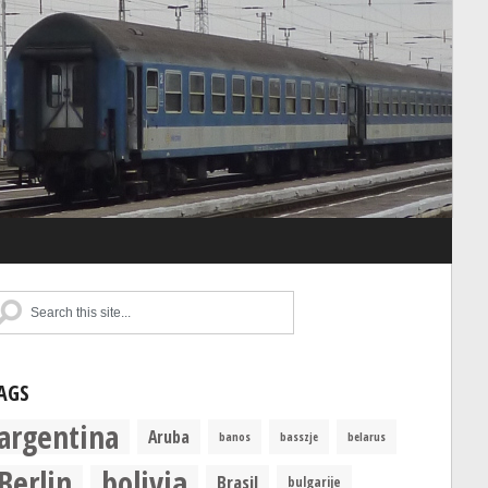
AGS
argentina
Aruba
banos
basszje
belarus
Berlin
bolivia
Brasil
bulgarije