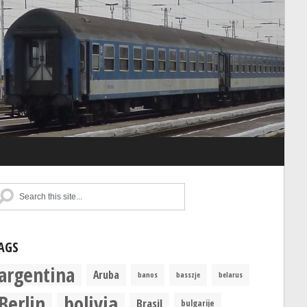
AGS
argentina
Aruba
banos
basszje
belarus
Berlin
bolivia
Brasil
bulgarije