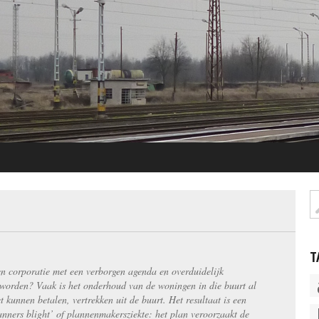
T
n corporatie met een verborgen agenda en overduidelijk
 worden? Vaak is het onderhoud van de woningen in die buurt al
kunnen betalen, vertrekken uit de buurt. Het resultaat is een
anners blight’ of plannenmakersziekte: het plan veroorzaakt de