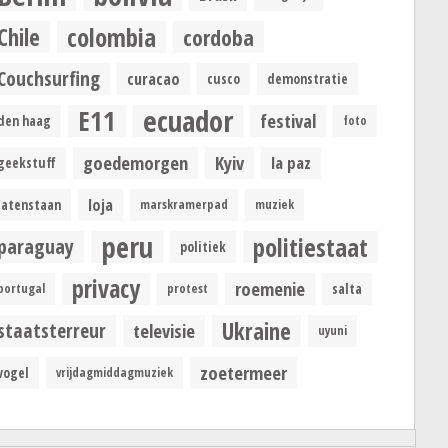
colombia
Chile
cordoba
Couchsurfing
curacao
cusco
demonstratie
ecuador
E11
festival
den haag
foto
goedemorgen
Kyiv
la paz
geekstuff
loja
latenstaan
marskramerpad
muziek
peru
politiestaat
paraguay
politiek
privacy
roemenie
portugal
protest
salta
Ukraine
staatsterreur
televisie
uyuni
zoetermeer
vogel
vrijdagmiddagmuziek