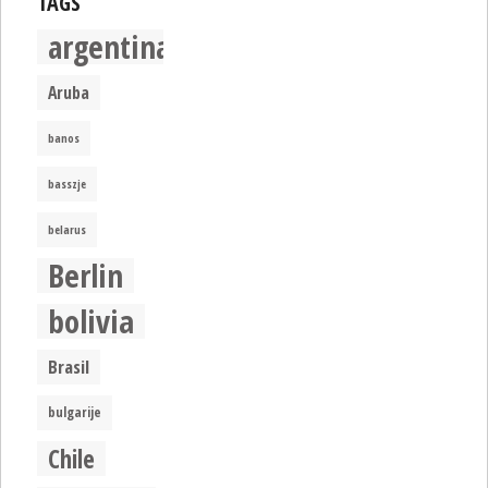
TAGS
argentina
Aruba
banos
basszje
belarus
Berlin
bolivia
Brasil
bulgarije
Chile