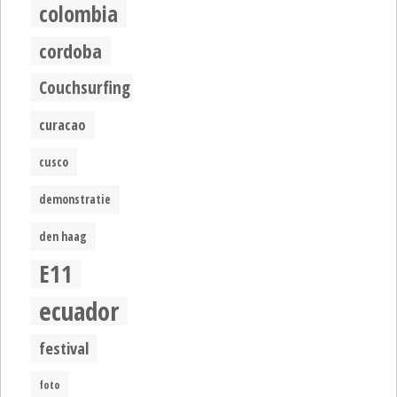
colombia
cordoba
Couchsurfing
curacao
cusco
demonstratie
den haag
E11
ecuador
festival
foto