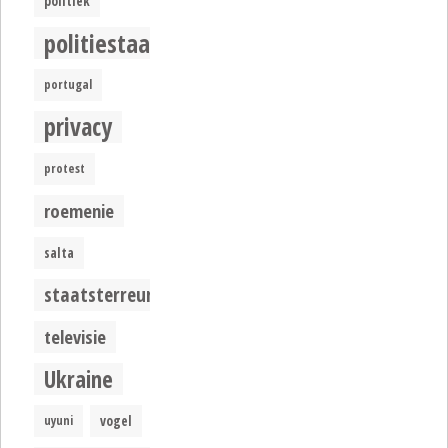
politiek
politiestaat
portugal
privacy
protest
roemenie
salta
staatsterreur
televisie
Ukraine
uyuni
vogel