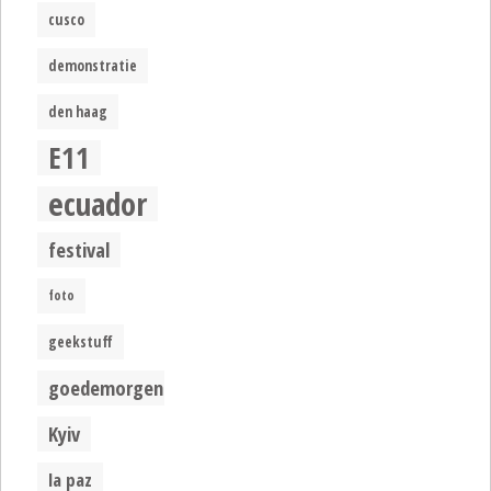
cusco
demonstratie
den haag
E11
ecuador
festival
foto
geekstuff
goedemorgen
Kyiv
la paz