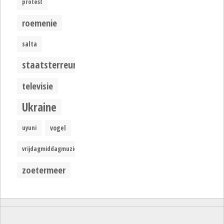
protest
roemenie
salta
staatsterreur
televisie
Ukraine
uyuni
vogel
vrijdagmiddagmuziek
zoetermeer