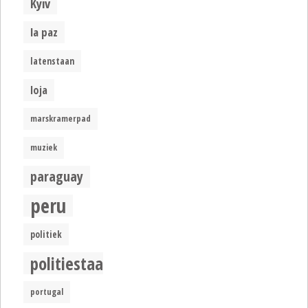
Kyiv
la paz
latenstaan
loja
marskramerpad
muziek
paraguay
peru
politiek
politiestaat
portugal