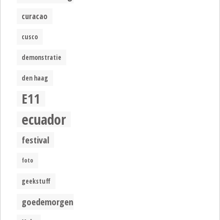
curacao
cusco
demonstratie
den haag
E11
ecuador
festival
foto
geekstuff
goedemorgen