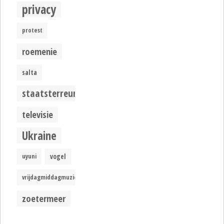
privacy
protest
roemenie
salta
staatsterreur
televisie
Ukraine
uyuni
vogel
vrijdagmiddagmuziek
zoetermeer