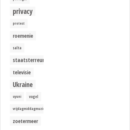
privacy
protest
roemenie
salta
staatsterreur
televisie
Ukraine
uyuni
vogel
vrijdagmiddagmuziek
zoetermeer