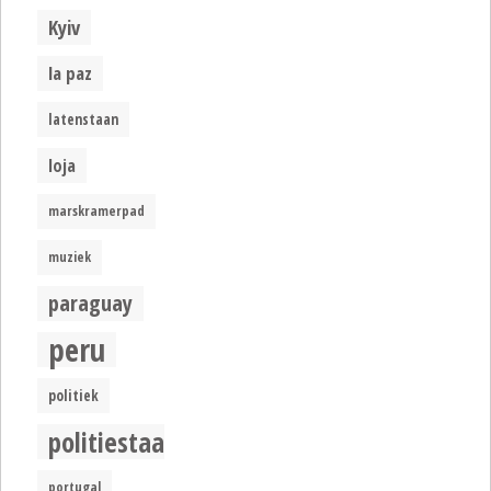
Kyiv
la paz
latenstaan
loja
marskramerpad
muziek
paraguay
peru
politiek
politiestaat
portugal