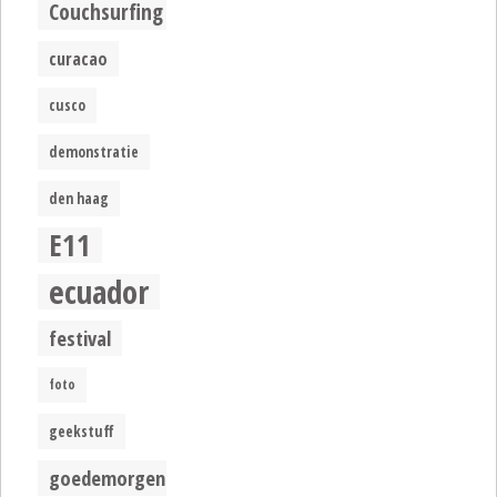
Couchsurfing
curacao
cusco
demonstratie
den haag
E11
ecuador
festival
foto
geekstuff
goedemorgen