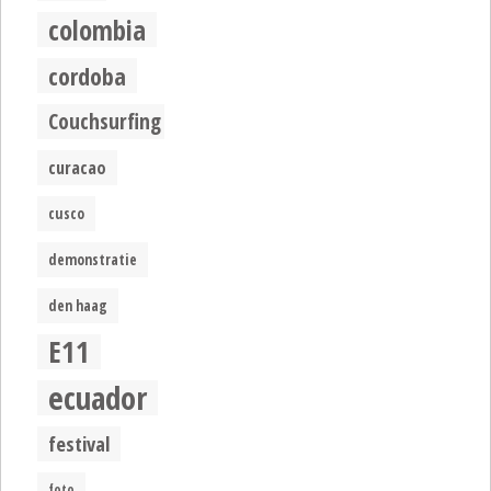
colombia
cordoba
Couchsurfing
curacao
cusco
demonstratie
den haag
E11
ecuador
festival
foto