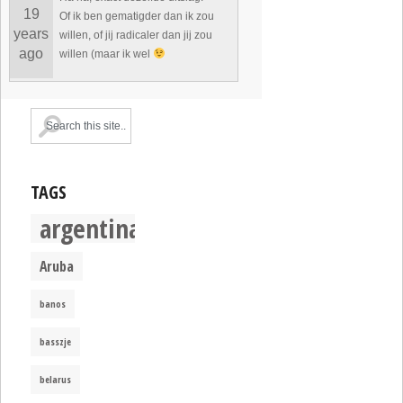
19
Of ik ben gematigder dan ik zou
years
willen, of jij radicaler dan jij zou
ago
willen (maar ik wel
TAGS
argentina
Aruba
banos
basszje
belarus