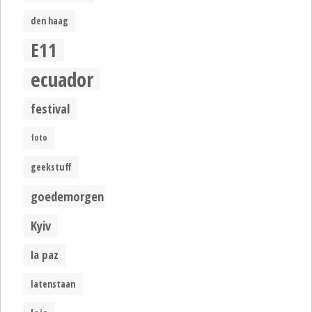
den haag
E11
ecuador
festival
foto
geekstuff
goedemorgen
Kyiv
la paz
latenstaan