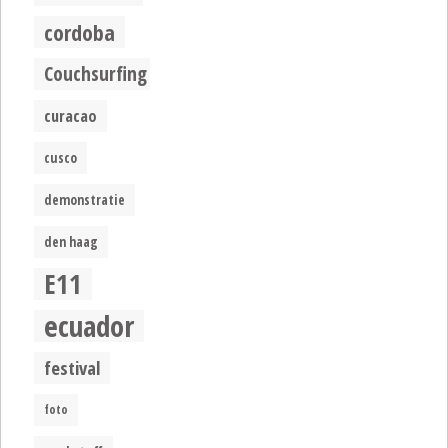
cordoba
Couchsurfing
curacao
cusco
demonstratie
den haag
E11
ecuador
festival
foto