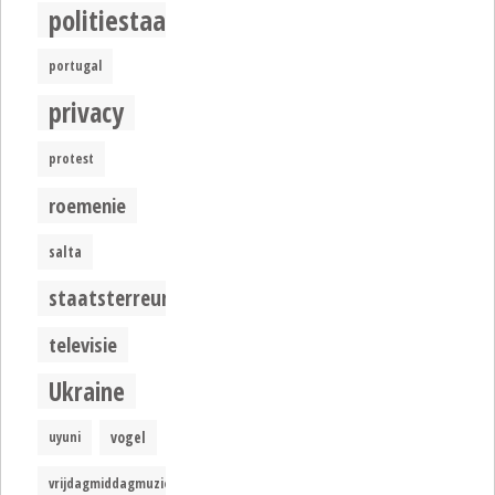
politiestaat
portugal
privacy
protest
roemenie
salta
staatsterreur
televisie
Ukraine
uyuni
vogel
vrijdagmiddagmuziek