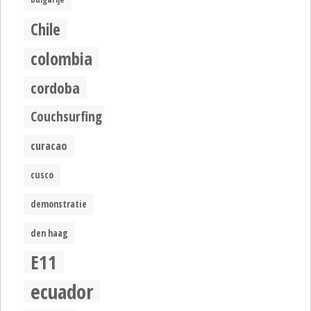
Chile
colombia
cordoba
Couchsurfing
curacao
cusco
demonstratie
den haag
E11
ecuador