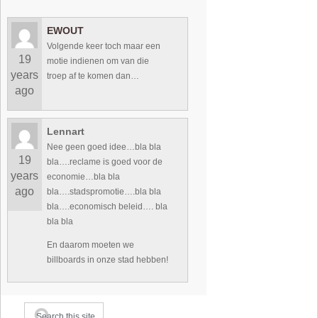
EWOUT
Volgende keer toch maar een
19
motie indienen om van die
years
troep af te komen dan…
ago
Lennart
Nee geen goed idee…bla bla
19
bla….reclame is goed voor de
years
economie…bla bla
ago
bla….stadspromotie….bla bla
bla….economisch beleid…. bla
bla bla
En daarom moeten we
billboards in onze stad hebben!