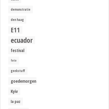
demonstratie
den haag
E11
ecuador
festival
foto
geekstuff
goedemorgen
Kyiv
la paz