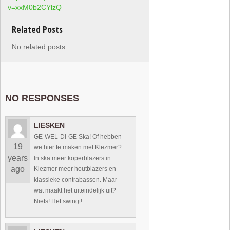
v=xxM0b2CYlzQ
Related Posts
No related posts.
NO RESPONSES
LIESKEN
GE-WEL-DI-GE Ska! Of hebben
19
we hier te maken met Klezmer?
years
In ska meer koperblazers in
ago
Klezmer meer houtblazers en
klassieke contrabassen. Maar
wat maakt het uiteindelijk uit?
Niets! Het swingt!