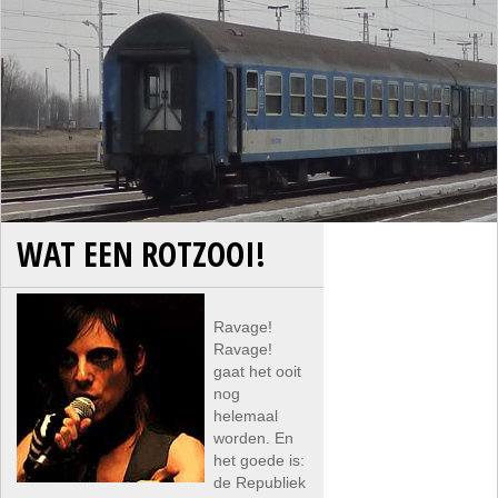
WAT EEN ROTZOOI!
Ravage!
Ravage!
gaat het ooit
nog
helemaal
worden. En
het goede is:
de Republiek