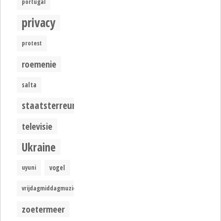
portugal
privacy
protest
roemenie
salta
staatsterreur
televisie
Ukraine
uyuni
vogel
vrijdagmiddagmuziek
zoetermeer