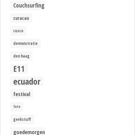
Couchsurfing
curacao
cusco
demonstratie
den haag
E11
ecuador
festival
foto
geekstuff
goedemorgen