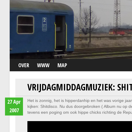
OVER
WWW
MAP
VRIJDAGMIDDAGMUZIEK: SHI
27 Apr
Het is zonnig, het is hipperdanhip en het was vorige ja
kijken: Shitdisco. Nu dus doorgebroken ( Album nu op 
2007
tevens een poging om ook hippe chicks richting de Repu