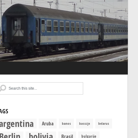
AGS
argentina
Aruba
banos
basszje
belarus
Berlin
bolivia
Brasil
bulgarije