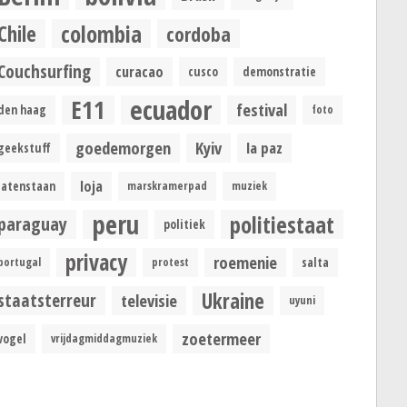
colombia
Chile
cordoba
Couchsurfing
curacao
cusco
demonstratie
ecuador
E11
festival
den haag
foto
goedemorgen
Kyiv
la paz
geekstuff
loja
latenstaan
marskramerpad
muziek
peru
politiestaat
paraguay
politiek
privacy
roemenie
portugal
protest
salta
Ukraine
staatsterreur
televisie
uyuni
zoetermeer
vogel
vrijdagmiddagmuziek