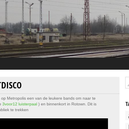
TDISCO
ar op Metropolis een van de leukere bands om naar te
T
de
3voor12 luisterpaal
) en binnenkort in Rotown. Dit is
bliek te trekken