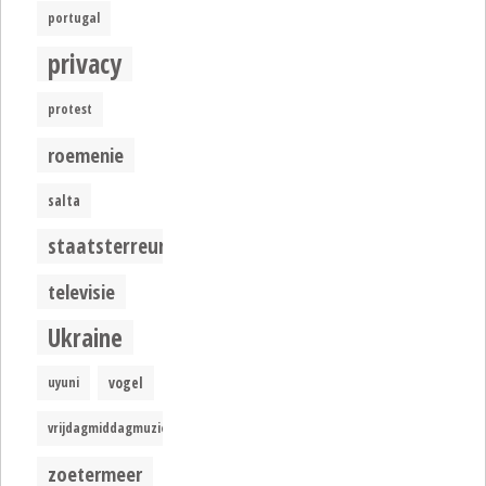
portugal
privacy
protest
roemenie
salta
staatsterreur
televisie
Ukraine
uyuni
vogel
vrijdagmiddagmuziek
zoetermeer