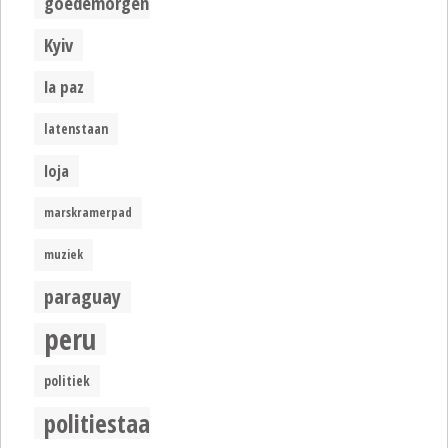
goedemorgen
Kyiv
la paz
latenstaan
loja
marskramerpad
muziek
paraguay
peru
politiek
politiestaat