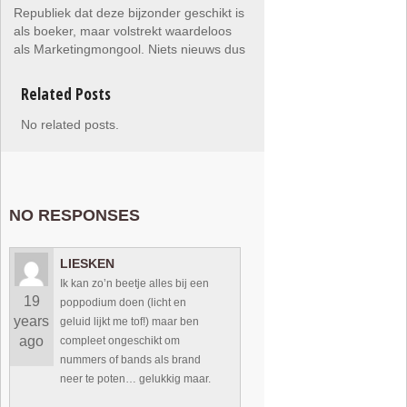
Republiek dat deze bijzonder geschikt is
als boeker, maar volstrekt waardeloos
als Marketingmongool. Niets nieuws dus
Related Posts
No related posts.
NO RESPONSES
LIESKEN
Ik kan zo’n beetje alles bij een
19
poppodium doen (licht en
years
geluid lijkt me tof!) maar ben
ago
compleet ongeschikt om
nummers of bands als brand
neer te poten… gelukkig maar.