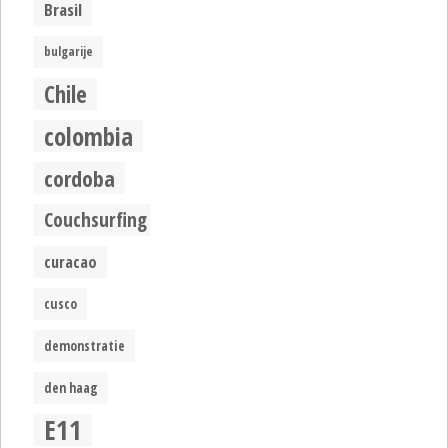
Brasil
bulgarije
Chile
colombia
cordoba
Couchsurfing
curacao
cusco
demonstratie
den haag
E11