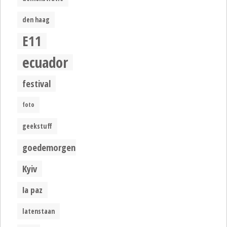
den haag
E11
ecuador
festival
foto
geekstuff
goedemorgen
Kyiv
la paz
latenstaan