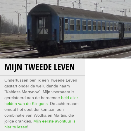
MIJN TWEEDE LEVEN
Ondertussen ben ik een Tweede Leven
gestart onder de welluidende naam
“Kahless Martynov”. Mijn voornaam is
gerelateerd aan de beroemde
held aller
helden van de Klingons
. De achternaam
omdat het doet denken aan een
combinatie van Wodka en Martini, die
jolige drankjes.
Mijn eerste avontuur is
hier te lezen
!