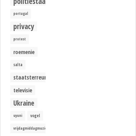
politiestaat
portugal
privacy
protest
roemenie
salta
staatsterreur
televisie
Ukraine
uyuni
vogel
vrijdagmiddagmuziek