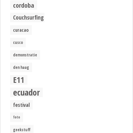
cordoba
Couchsurfing
curacao
cusco
demonstratie
den haag
E11
ecuador
festival
foto
geekstuff