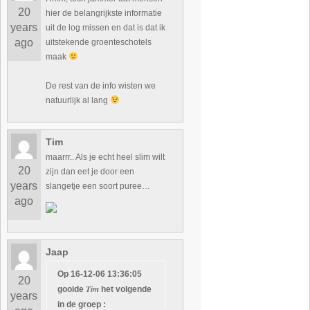
20
hier de belangrijkste informatie
years
uit de log missen en dat is dat ik
ago
uitstekende groenteschotels
maak
De rest van de info wisten we
natuurlijk al lang
Tim
maarrr.. Als je echt heel slim wilt
20
zijn dan eet je door een
years
slangetje een soort puree…
ago
Jaap
Op 16-12-06 13:36:05
20
Tim
gooide
het volgende
years
in de groep :