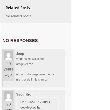
Related Posts
No related posts.
NO RESPONSES
Jaap
volgens mij wil jij het
20
omgekeerde…
years
ago
iemand die vegetarisch is, is
niet per definitie slim. :p
Securitron
Op 15-12-06 12:08:04
20
Jaap
gooide
het
years