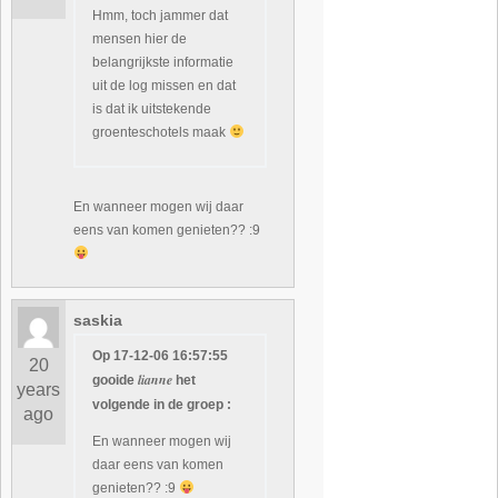
Hmm, toch jammer dat
mensen hier de
belangrijkste informatie
uit de log missen en dat
is dat ik uitstekende
groenteschotels maak
En wanneer mogen wij daar
eens van komen genieten?? :9
saskia
Op 17-12-06 16:57:55
20
lianne
gooide
het
years
volgende in de groep :
ago
En wanneer mogen wij
daar eens van komen
genieten?? :9