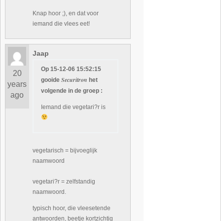
Knap hoor ;), en dat voor
iemand die vlees eet!
Jaap
Op 15-12-06 15:52:15
20
Securitron
gooide
het
years
volgende in de groep :
ago
Iemand die vegetari?r is
vegetarisch = bijvoeglijk
naamwoord
vegetari?r = zelfstandig
naamwoord.
typisch hoor, die vleesetende
antwoorden, beetje kortzichtig