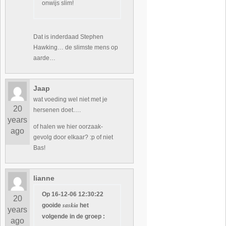
onwijs slim!
Dat is inderdaad Stephen
Hawking… de slimste mens op
aarde…
Jaap
wat voeding wel niet met je
20
hersenen doet….
years
of halen we hier oorzaak-
ago
gevolg door elkaar? :p of niet
Bas!
lianne
Op 16-12-06 12:30:22
20
saskia
gooide
het
years
volgende in de groep :
ago