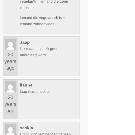
vegetari?r = iemand die geen
vlees eet
iemand die vegetarisch is =
iemand zonder vlees
Jaap
kijk maar uit dat ik geen
20
androfaag word.
years
ago
lianne
faag was je toch al
20
years
ago
saskia
Hmm, toch jammer dat mensen