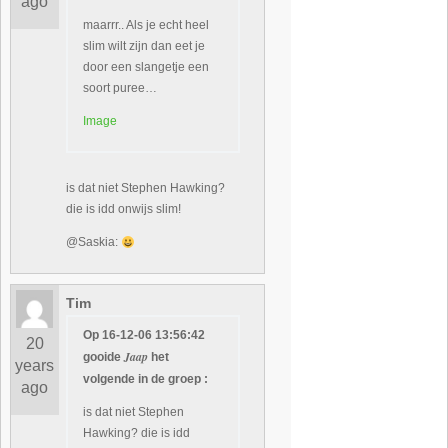
ago
maarrr.. Als je echt heel
slim wilt zijn dan eet je
door een slangetje een
soort puree…
Image
is dat niet Stephen Hawking?
die is idd onwijs slim!
@Saskia:
Tim
Op 16-12-06 13:56:42
20
Jaap
gooide
het
years
volgende in de groep :
ago
is dat niet Stephen
Hawking? die is idd