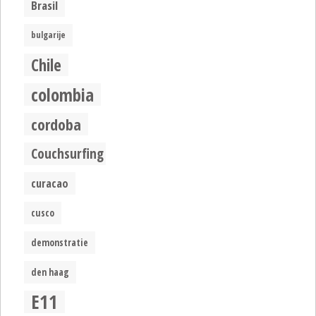
Brasil
bulgarije
Chile
colombia
cordoba
Couchsurfing
curacao
cusco
demonstratie
den haag
E11