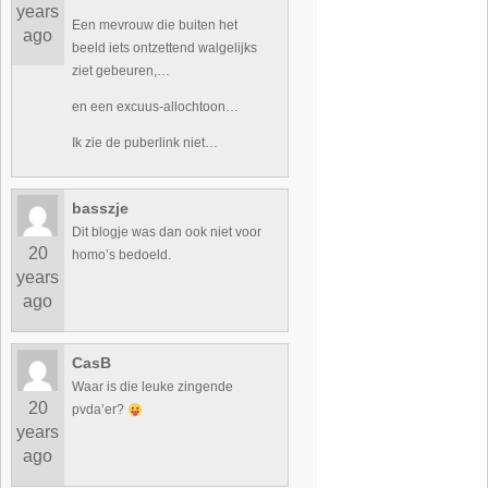
years
Een mevrouw die buiten het
ago
beeld iets ontzettend walgelijks
ziet gebeuren,…
en een excuus-allochtoon…
Ik zie de puberlink niet…
basszje
Dit blogje was dan ook niet voor
20
homo’s bedoeld.
years
ago
CasB
Waar is die leuke zingende
20
pvda’er?
years
ago