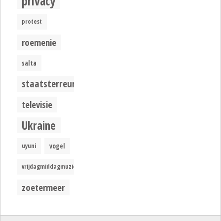
privacy
protest
roemenie
salta
staatsterreur
televisie
Ukraine
uyuni
vogel
vrijdagmiddagmuziek
zoetermeer