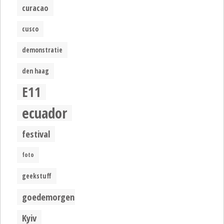
curacao
cusco
demonstratie
den haag
E11
ecuador
festival
foto
geekstuff
goedemorgen
Kyiv