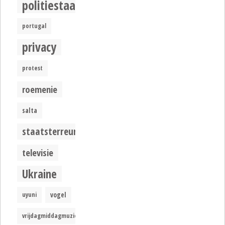
politiestaat
portugal
privacy
protest
roemenie
salta
staatsterreur
televisie
Ukraine
uyuni
vogel
vrijdagmiddagmuziek