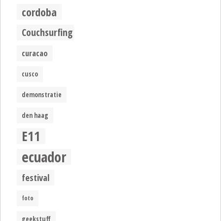
cordoba
Couchsurfing
curacao
cusco
demonstratie
den haag
E11
ecuador
festival
foto
geekstuff