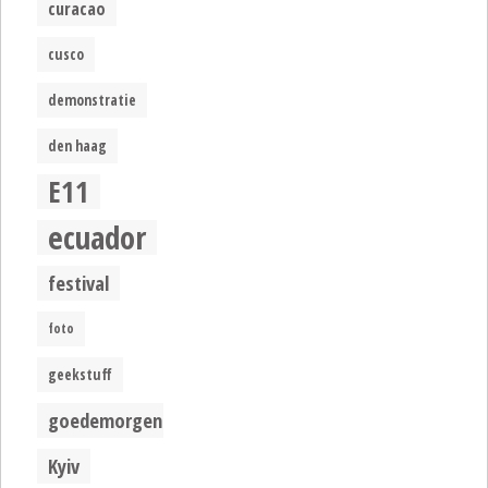
curacao
cusco
demonstratie
den haag
E11
ecuador
festival
foto
geekstuff
goedemorgen
Kyiv