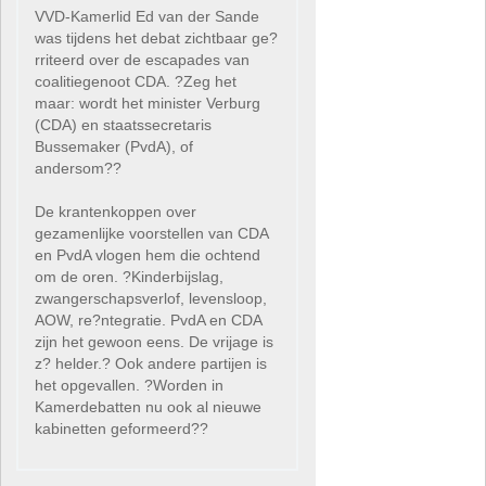
VVD-Kamerlid Ed van der Sande
was tijdens het debat zichtbaar ge?
rriteerd over de escapades van
coalitiegenoot CDA. ?Zeg het
maar: wordt het minister Verburg
(CDA) en staatssecretaris
Bussemaker (PvdA), of
andersom??
De krantenkoppen over
gezamenlijke voorstellen van CDA
en PvdA vlogen hem die ochtend
om de oren. ?Kinderbijslag,
zwangerschapsverlof, levensloop,
AOW, re?ntegratie. PvdA en CDA
zijn het gewoon eens. De vrijage is
z? helder.? Ook andere partijen is
het opgevallen. ?Worden in
Kamerdebatten nu ook al nieuwe
kabinetten geformeerd??