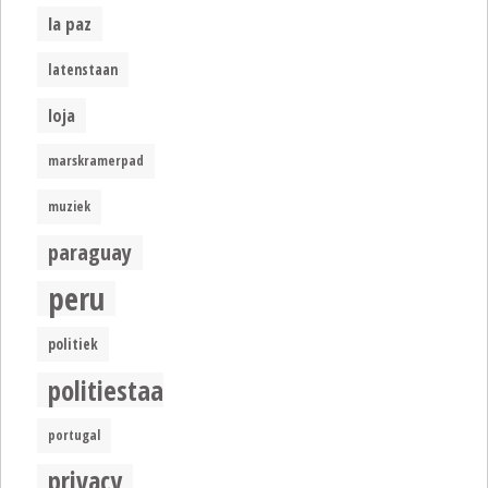
la paz
latenstaan
loja
marskramerpad
muziek
paraguay
peru
politiek
politiestaat
portugal
privacy