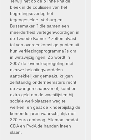
Terwijl het op de b?hne knalde,
bleek in de coulissen van het
begrotingsoverleg het
tegengestelde. Verburg en
Bussemaker ? die samen een
meerderheid vertegenwoordigen in
de Tweede Kamer ? zetten alvast
tal van overeenkomstige punten uit
hun verkiezingsprogramma?s om
in wetswijzigingen. Zo wordt in
2007 de levensloopregeling met
nieuwe belastingvoordelen
aantrekkelijker gemaakt, krijgen
zelfstandig onderneemsters recht
op zwangerschapsverlof, komt er
extra geld om de wachtlijsten bij
sociale werkplaatsen weg te
werken, en gaat de kinderbijslag de
komende jaren waarschijnlijk met
320 euro omhoog. Allemaal omdat
CDA en PvdA de handen ineen
slaan.