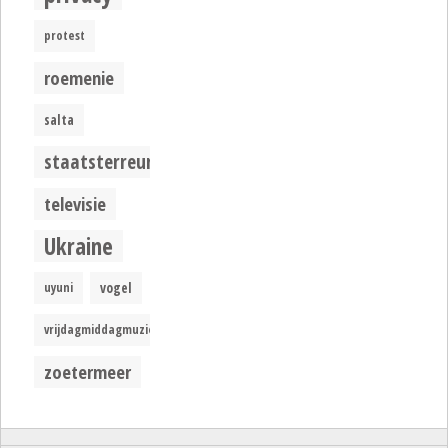
protest
roemenie
salta
staatsterreur
televisie
Ukraine
uyuni
vogel
vrijdagmiddagmuziek
zoetermeer