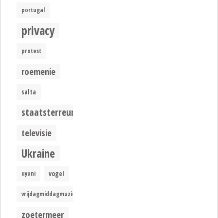
portugal
privacy
protest
roemenie
salta
staatsterreur
televisie
Ukraine
uyuni
vogel
vrijdagmiddagmuziek
zoetermeer