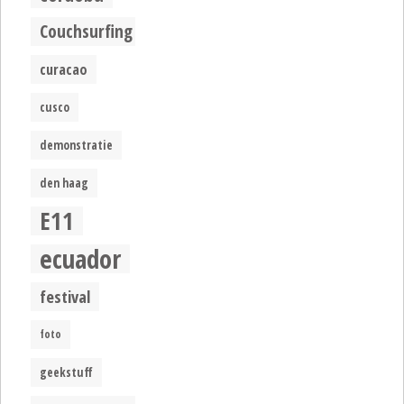
Couchsurfing
curacao
cusco
demonstratie
den haag
E11
ecuador
festival
foto
geekstuff