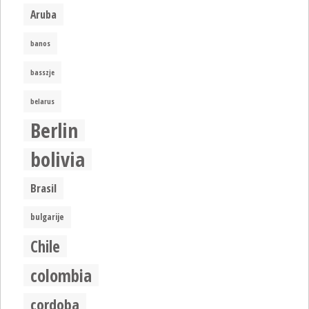
Aruba
banos
basszje
belarus
Berlin
bolivia
Brasil
bulgarije
Chile
colombia
cordoba