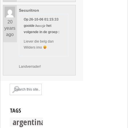
Securitron
Op 26-10-06 01:15:33
20
basszje
gooide
het
years
volgende in de groep :
ago
Liever die belg dan
Wilders imo
Landverrader!
TAGS
argentina