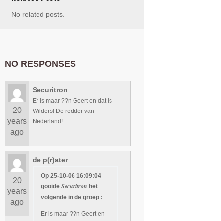
No related posts.
NO RESPONSES
Securitron
Er is maar ??n Geert en dat is
20
Wilders! De redder van
years
Nederland!
ago
de p(r)ater
Op 25-10-06 16:09:04
20
Securitron
gooide
het
years
volgende in de groep :
ago
Er is maar ??n Geert en