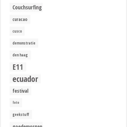
Couchsurfing
curacao
cusco
demonstratie
den haag
E11
ecuador
festival
foto
geekstuff
goedemorgen