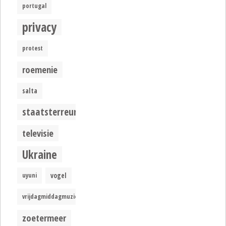
portugal
privacy
protest
roemenie
salta
staatsterreur
televisie
Ukraine
uyuni
vogel
vrijdagmiddagmuziek
zoetermeer