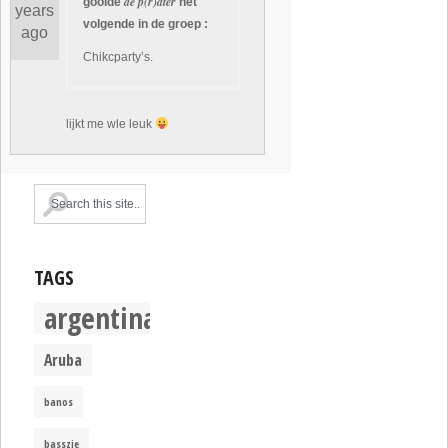
de p(r)ater
gooide
het
years
volgende in de groep :
ago
Chikcparty’s.
lijkt me wle leuk
TAGS
argentina
Aruba
banos
basszje