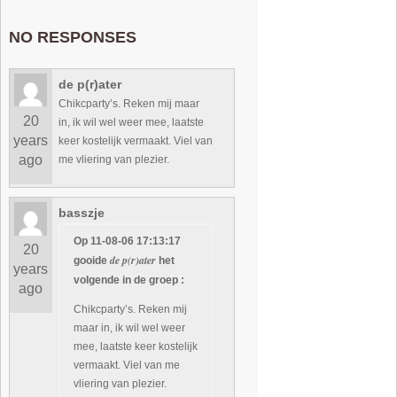
NO RESPONSES
de p(r)ater
Chikcparty’s. Reken mij maar
20
in, ik wil wel weer mee, laatste
years
keer kostelijk vermaakt. Viel van
ago
me vliering van plezier.
basszje
Op 11-08-06 17:13:17
20
de p(r)ater
gooide
het
years
volgende in de groep :
ago
Chikcparty’s. Reken mij
maar in, ik wil wel weer
mee, laatste keer kostelijk
vermaakt. Viel van me
vliering van plezier.