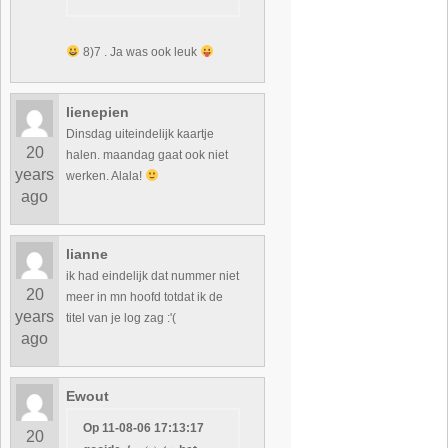
8)7 . Ja was ook leuk
lienepien
Dinsdag uiteindelijk kaartje
20
halen. maandag gaat ook niet
years
werken. Alala!
ago
lianne
ik had eindelijk dat nummer niet
20
meer in mn hoofd totdat ik de
years
titel van je log zag :'(
ago
Ewout
Op 11-08-06 17:13:17
20