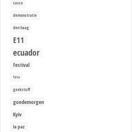
cusco
demonstratie
den haag
E11
ecuador
festival
foto
geekstuff
goedemorgen
Kyiv
la paz