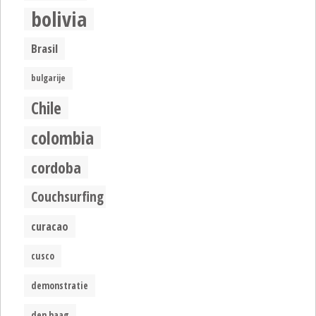
bolivia
Brasil
bulgarije
Chile
colombia
cordoba
Couchsurfing
curacao
cusco
demonstratie
den haag