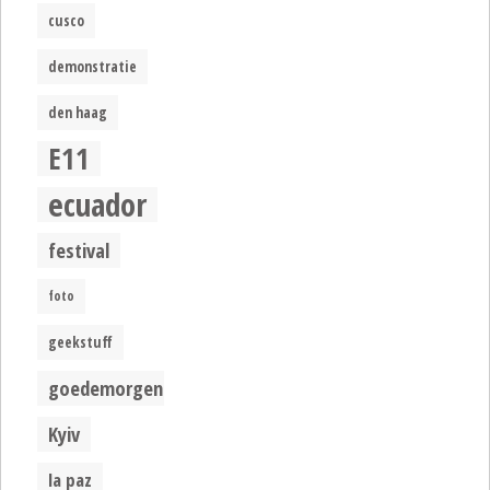
cusco
demonstratie
den haag
E11
ecuador
festival
foto
geekstuff
goedemorgen
Kyiv
la paz