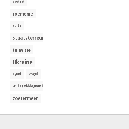
protest
roemenie
salta
staatsterreur
televisie
Ukraine
uyuni
vogel
vrijdagmiddagmuziek
zoetermeer