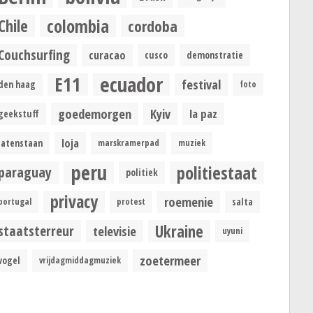
colombia
Chile
cordoba
Couchsurfing
curacao
cusco
demonstratie
ecuador
E11
festival
den haag
foto
goedemorgen
Kyiv
la paz
geekstuff
loja
latenstaan
marskramerpad
muziek
peru
politiestaat
paraguay
politiek
privacy
roemenie
portugal
protest
salta
Ukraine
staatsterreur
televisie
uyuni
zoetermeer
vogel
vrijdagmiddagmuziek