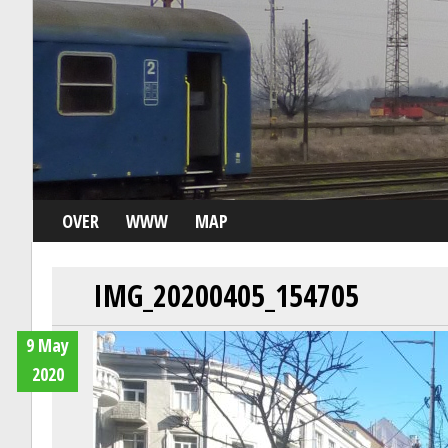
OVER
WWW
MAP
IMG_20200405_154705
9 May
2020