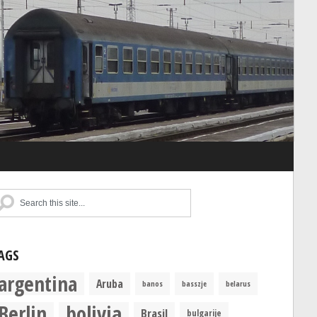
AGS
argentina
Aruba
banos
basszje
belarus
Berlin
bolivia
Brasil
bulgarije