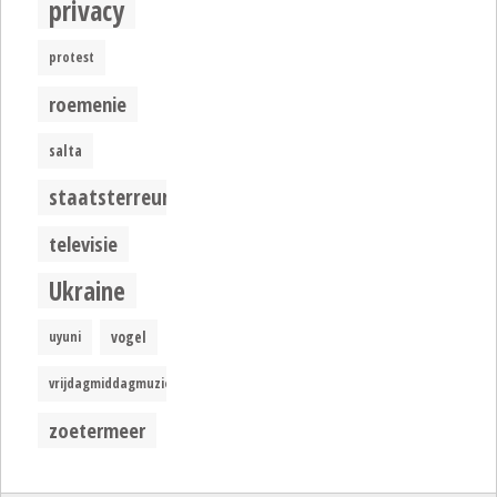
privacy
protest
roemenie
salta
staatsterreur
televisie
Ukraine
uyuni
vogel
vrijdagmiddagmuziek
zoetermeer