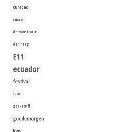
curacao
cusco
demonstratie
den haag
E11
ecuador
festival
foto
geekstuff
goedemorgen
Kyiv