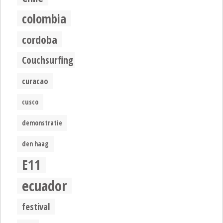
colombia
cordoba
Couchsurfing
curacao
cusco
demonstratie
den haag
E11
ecuador
festival