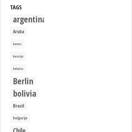
TAGS
argentina
Aruba
banos
basszje
belarus
Berlin
bolivia
Brasil
bulgarije
Chile