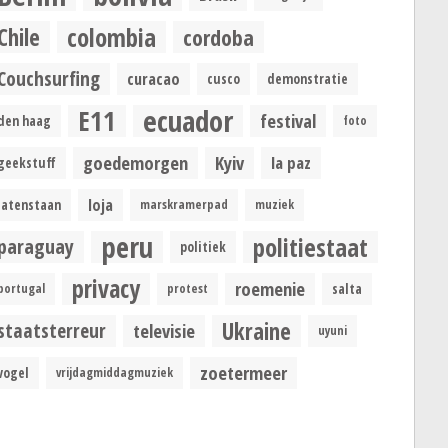
colombia
Chile
cordoba
Couchsurfing
curacao
cusco
demonstratie
ecuador
E11
festival
den haag
foto
goedemorgen
Kyiv
la paz
geekstuff
loja
latenstaan
marskramerpad
muziek
peru
politiestaat
paraguay
politiek
privacy
roemenie
portugal
protest
salta
Ukraine
staatsterreur
televisie
uyuni
zoetermeer
vogel
vrijdagmiddagmuziek