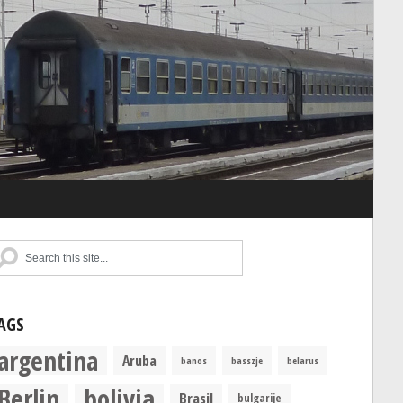
AGS
argentina
Aruba
banos
basszje
belarus
Berlin
bolivia
Brasil
bulgarije