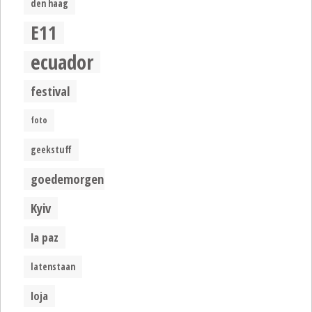
den haag
E11
ecuador
festival
foto
geekstuff
goedemorgen
Kyiv
la paz
latenstaan
loja