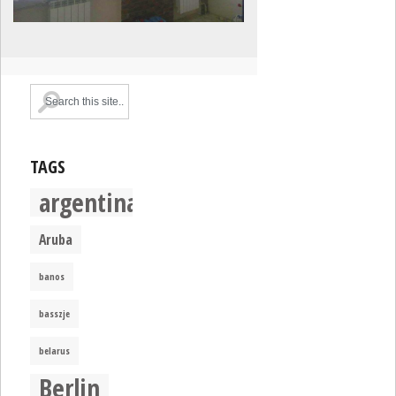
TAGS
argentina
Aruba
banos
basszje
belarus
Berlin