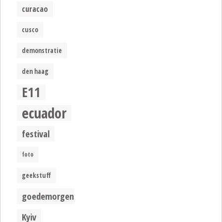
curacao
cusco
demonstratie
den haag
E11
ecuador
festival
foto
geekstuff
goedemorgen
Kyiv