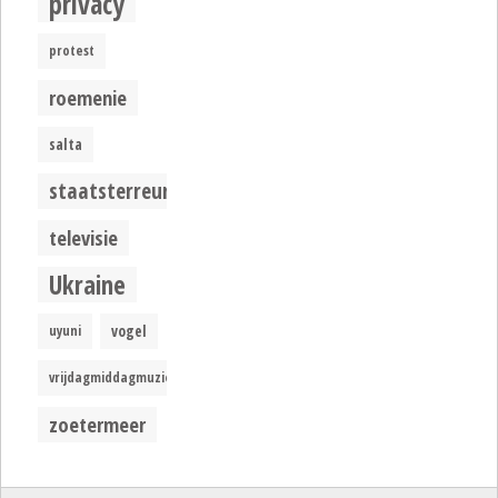
privacy
protest
roemenie
salta
staatsterreur
televisie
Ukraine
uyuni
vogel
vrijdagmiddagmuziek
zoetermeer