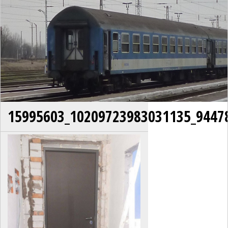
15995603_10209723983031135_9447