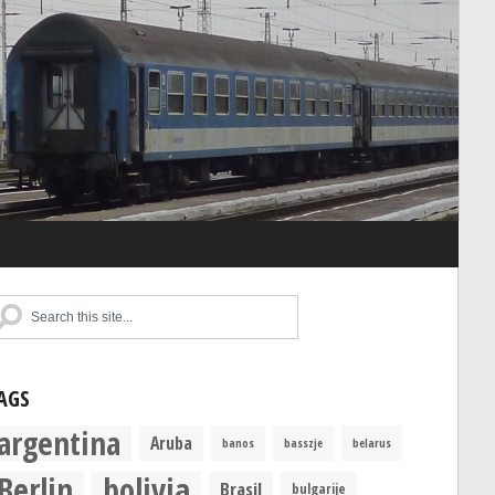
AGS
argentina
Aruba
banos
basszje
belarus
Berlin
bolivia
Brasil
bulgarije