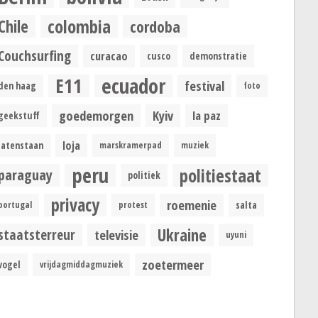
colombia
Chile
cordoba
Couchsurfing
curacao
cusco
demonstratie
ecuador
E11
festival
den haag
foto
goedemorgen
Kyiv
la paz
geekstuff
loja
latenstaan
marskramerpad
muziek
peru
politiestaat
paraguay
politiek
privacy
roemenie
portugal
protest
salta
Ukraine
staatsterreur
televisie
uyuni
zoetermeer
vogel
vrijdagmiddagmuziek